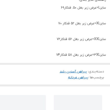
سایزL=عرض زیر بغل 50. قدکار69
سایزXL=عرض زیر بغل 52 قدکار 70
سایزXXL=عرض زیر بغل 56 قدکار72
سایز3XL=عرض زیر بغل 58 قدکار74
دسته‌بندی
:
پیراهن آستین بلند
برچسب‌ها :
پیراهن مردانه