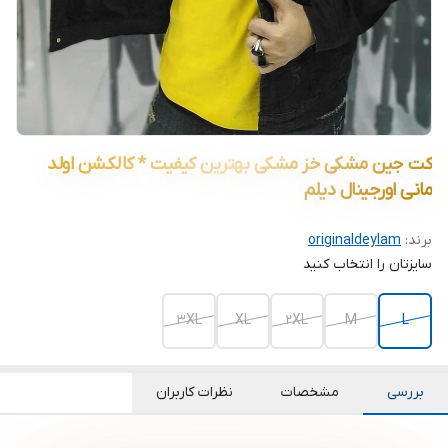
کت جین مشکی خز مشکی بهترین کیفیت * کالکشن اولد
مانی اورجینال دیلم
برند:
originaldeylam
سایزتان را انتخاب کنید
3XL
XL
2XL
M
L
بررسی
مشخصات
نظرات کاربران