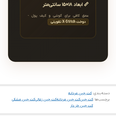
📏 ابعاد ۱۸×۱۵ سانتی‌متر
عمق کافی برای گوشی و کیف پول -
دوخت X-Stitch تقویتی
دسته‌بندی
:
کت جین مردانه
برچسب‌ها :
کت جین
کت جین مردانه
کت جین زغالی
کت جین مشکی
کت جین خز دار