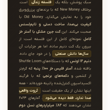
سبک پوشش، بلکه یک
فلسفه زندگی
است.
برخلاف New Money که با برندهای پرزرق‌وبرق
خود را به نمایش می‌گذارد، Old Money با
کیفیت بی‌صدا، ساخت دستی و تایم‌لسنس
صحبت می‌کند. این
کت جین مشکی با آستر خز
کامل
نمونه‌ای کامل از این فلسفه است: از
بیرون یک کت دنیم ساده، اما هر جزئیات آن
سال‌ها دانش صنعتی
را در خود جای داده.
دنیم ۱۲ اونس
که با دستگاه‌های Shuttle Loom
بافته شده،
آستر فلیس خز ۱۰۰٪ پنبه
که گرم‌تر
از کشمیر، و
دکمه‌های برنجی
که با فرآیند
اکسیداسیون کنترل‌شده پاتینه خورده‌اند - همه
اینها نشان از یک حقیقت است:
ثروت واقعی
صدا ندارد، فقط دیده می‌شود
. آمارهای ۲۰۲۴
نشان می‌دهند که
۸۲٪ میلیاردرهای نسل دوم