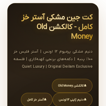
کت جین مشکی آستر خز
کامل - کالکشن Old
Money
دنیم مشکی پرمیوم ۱۲ اونس | آستر فلیس خز
۱۰۰٪ پنبه | دکمه‌های برنجی کهنه‌کاری | فلسفه
Quiet Luxury | Original Deilam Exclusive
کالکشن Old Money
دنیم ژاپنی ۱۲ اونس
آستر خز کامل