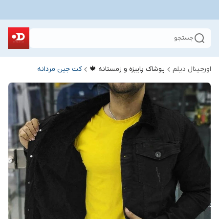
جستجو
اورجینال دیلم
پوشاک پاییزه و زمستانه 🍁
کت جین مردانه