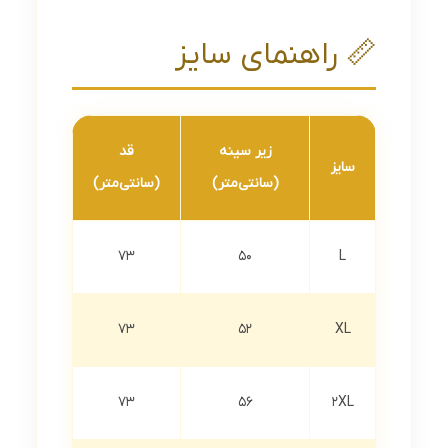
📏 راهنمای سایز
زیر سینه
قد
سایز
(سانتی‌متر)
(سانتی‌متر)
73
50
L
73
52
XL
73
56
2XL