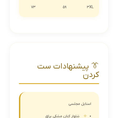
73
59
3XL
👔 پیشنهادات ست
کردن
استایل مجلسی
شلوار کتان مشکی براق