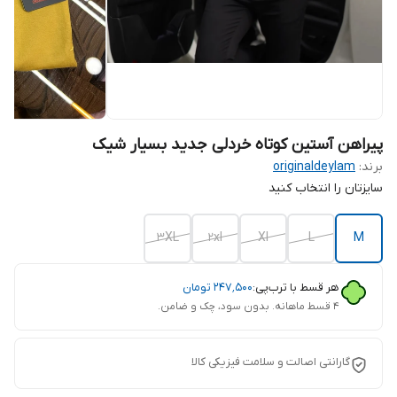
پیراهن آستین کوتاه خردلی جدید بسیار شیک
برند:
originaldeylam
سایزتان را انتخاب کنید
3XL
2xl
Xl
L
M
هر قسط با ترب‌پی:
۲۴۷٬۵۰۰
تومان
۴ قسط ماهانه. بدون سود، چک و ضامن.
گارانتی اصالت و سلامت فیزیکی کالا