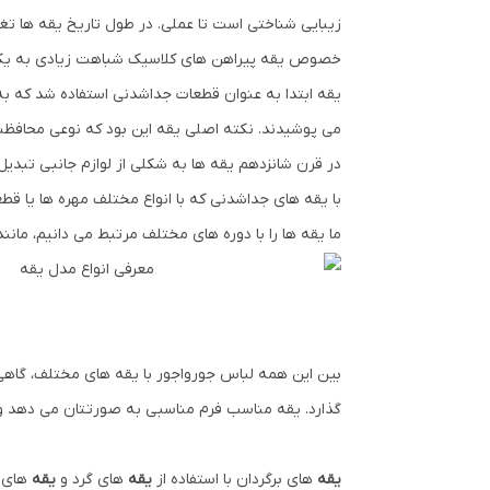
زیبایی شناختی است تا عملی. در طول تاریخ یقه ها تغیی
خصوص یقه پیراهن های کلاسیک شباهت زیادی به یکدی
یقه ابتدا به عنوان قطعات جداشدنی استفاده شد که به 
می پوشیدند. نکته اصلی یقه این بود که نوعی محافظت
در قرن شانزدهم یقه ها به شکلی از لوازم جانبی تبدیل
با یقه های جداشدنی که با انواع مختلف مهره ها یا قطع
ما یقه ها را با دوره های مختلف مرتبط می دانیم، مانند «یقه 70» که یک یقه باریمور با نوک های بلند است یا یقه ای که در قرن 19 ب
بین این همه لباس جورواجور با یقه های مختلف، گاهی
گذارد. یقه مناسب فرم مناسبی به صورتتان می دهد و 
یقه
های برگردان با استفاده از
یقه
های گرد و
یقه
های 