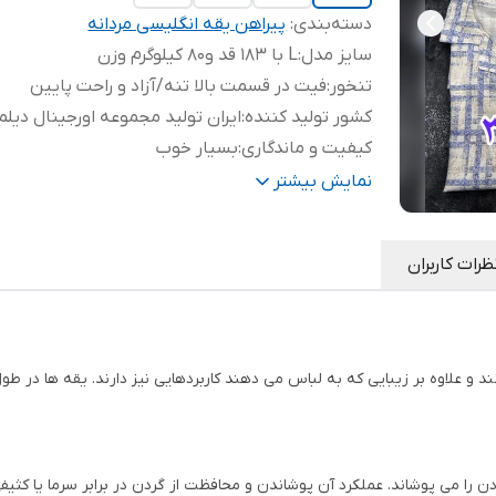
دسته‌بندی
:
پیراهن یقه انگلیسی مردانه
سایز مدل
:
L با ۱۸۳ قد و‌۸۰ کیلوگرم وزن
تنخور
:
فیت در قسمت بالا تنه/آزاد و راحت پایین
کشور تولید کننده
:
ایران تولید مجموعه اورجینال دیلم
کیفیت و ماندگاری
:
بسیار خوب
جنس پارچه
:
کراش بیسکوییتی وارداتی/خنک و راحت
نمایش بیشتر
ظرات کاربران
و علاوه بر زیبایی که به لباس می دهند کاربردهایی نیز دارند. یقه ها در طول 
 را می پوشاند. عملکرد آن پوشاندن و محافظت از گردن در برابر سرما یا کثیفی ا