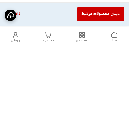
دیدن محصولات مرتبط
ناموجود
خانه
دسته‌بندی
سبد خرید
پروفایل
دسترسی سریع
شلوار بگ مردانه پارچه‌ای
استایل اولد مانی مردانه
راهنمای کامل ست کردن
اورجینال دیلم پلاس +
شلوارک مردانه در سال 202۶
بهترین تیپ اسپرت پسرانه