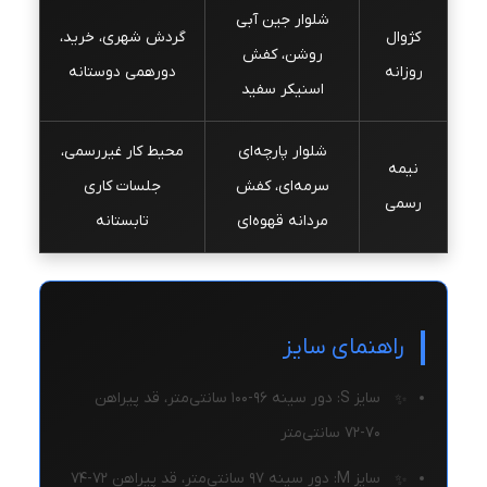
شلوار جین آبی
کژوال
گردش شهری، خرید،
روشن، کفش
روزانه
دورهمی دوستانه
اسنیکر سفید
شلوار پارچه‌ای
محیط کار غیررسمی،
نیمه
سرمه‌ای، کفش
جلسات کاری
رسمی
مردانه قهوه‌ای
تابستانه
راهنمای سایز
سایز S: دور سینه ۹۶-۱۰۰ سانتی‌متر، قد پیراهن
۷۰-۷۲ سانتی‌متر
سایز M: دور سینه ۹۷ سانتی‌متر، قد پیراهن ۷۲-۷۴