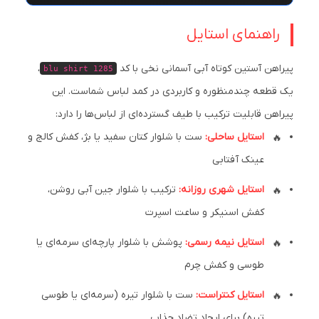
راهنمای استایل
پیراهن آستین کوتاه آبی آسمانی نخی با کد
،
blu shirt 1285
یک قطعه چند‌منظوره و کاربردی در کمد لباس شماست. این
پیراهن قابلیت ترکیب با طیف گسترده‌ای از لباس‌ها را دارد:
استایل ساحلی:
ست با شلوار کتان سفید یا بژ، کفش کالج و
عینک آفتابی
استایل شهری روزانه:
ترکیب با شلوار جین آبی روشن،
کفش اسنیکر و ساعت اسپرت
استایل نیمه رسمی:
پوشش با شلوار پارچه‌ای سرمه‌ای یا
طوسی و کفش چرم
استایل کنتراست:
ست با شلوار تیره (سرمه‌ای یا طوسی
تیره) برای ایجاد تضاد جذاب