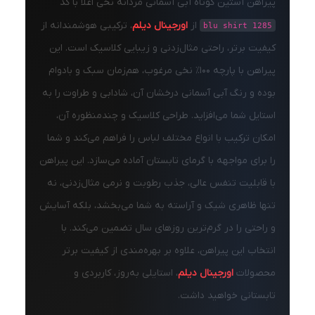
پیراهن آستین کوتاه آبی آسمانی مردانه نخی اعلا با کد
از
اورجینال دیلم
، ترکیبی هوشمندانه از
blu shirt 1285
کیفیت برتر، راحتی مثال‌زدنی و زیبایی کلاسیک است. این
پیراهن با پارچه ۱۰۰٪ نخی مرغوب، هم‌زمان سبک و بادوام
بوده و رنگ آبی آسمانی درخشان آن، شادابی و طراوت را به
استایل شما می‌افزاید. طراحی کلاسیک و چندمنظوره آن،
امکان ترکیب با انواع مختلف لباس را فراهم می‌کند و شما
را برای مواجهه با گرمای تابستان آماده می‌سازد. این پیراهن
با قابلیت تنفس عالی، جذب رطوبت و نرمی مثال‌زدنی، نه
تنها ظاهری شیک و آراسته به شما می‌بخشد، بلکه آسایش
و راحتی را در گرم‌ترین روزهای سال تضمین می‌کند. با
انتخاب این پیراهن، علاوه بر بهره‌مندی از کیفیت برتر
محصولات
اورجینال دیلم
، استایلی به‌روز، کاربردی و
تابستانی خواهید داشت.