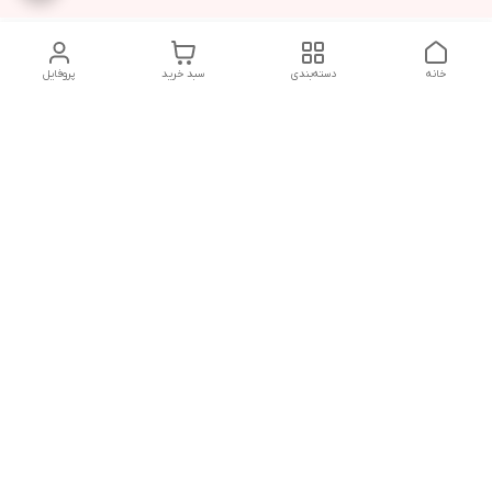
خانه
دسته‌بندی
سبد خرید
پروفایل
دسترسی سریع
شلوار بگ مردانه پارچه‌ای
استایل اولد مانی مردانه
راهنمای کامل ست کردن
اورجینال دیلم پلاس +
شلوارک مردانه در سال 202۶
بهترین تیپ اسپرت پسرانه
رنگ سال 1405
تجربه خرید از اورجینال
شرایط تعویض یا عودت
دیلم
سفارش