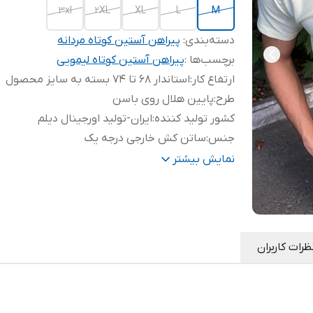
3xl
2XL
XL
L
M
دسته‌بندی
:
پیراهن آستین کوتاه مردانه
برچسب‌ها :
پیراهن آستین کوتاه لیمویی
ارتفاع کار
:
استاندار 68 تا 74 بسته به سایز محصول
طرح
:
پایین هلال روی باسن
کشور تولید کننده
:
ایران-تولید اورجینال دیلم
جنس
:
ساتن کش خارجی درجه یک
مناسب برای
:
روزمره-محل کار-مهمانی
نمایش بیشتر
ظرات کاربران