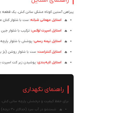
راهنمای استایل
پیراهن آستین کوتاه مشکی ساتن کش، یک قطعه چند‌
استایل مهمانی شبانه:
ست با شلوار کتان م
استایل اسپرت لوکس:
ترکیب با شلوار جین 
استایل نیمه رسمی:
پوشش با شلوار پارچه‌
استایل کنتراست:
ست با شلوار روشن (بژ یا
استایل لایه‌بندی:
پوشیدن زیر کت اسپرت یا
راهنمای نگهداری
برای حفظ کیفیت و درخشش پارچه ساتن کش، و ا
شستشو در آب سرد (حداکثر ۳۰ درجه) و ترجیحاً به صورت دستی