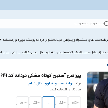
جستجو در محصولات
دانه
ست های پیشنهادی
پیراهن مردانه
شلوار مردانه
پوشاک پاییزه و زمستانه 
ب دقیق سایز محصولات
کد تخفیفات روزانه اورجینال دیلم
مقالات آموزشی مد و لب
پیراهن آستین کوتاه مشکی مردانه کد 564641
برند:
تولید مجموعه اورجینال دیلم
سایزتان را انتخاب کنید
2xl
Xl
L
M
3XL