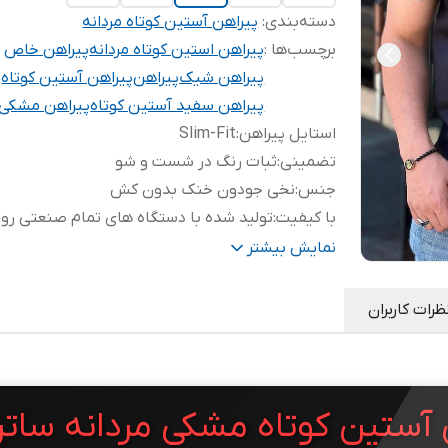
دسته‌بندی
:
پیراهن آستین کوتاه مردانه
برچسب‌ها :
پیراهن استین کوتاه مردانه
پیراهن خاص
پیراهن شیک
پیراهن
پیراهن آستین کوتاه
پیراهن سفید آستین کوتاه
پیراهن مشکی
استایل پیراهن
:
Slim-Fit
تضمینی
:
ثبات رنگ در شست و شو
جنس
:
نخی جودون خنک بدون کش
با کیفیت
:
تولید شده با دستگاه های تمام صنعتی روز 
قد لباس
:
73 سانتی متر
نمایش بیشتر
نحوه شستشو
:
ماشینی با لباس های مشکی
نحوه بسته شدن
:
دکمه ای-مدل دکمه مخفی است
ظرات کاربران
استایل اسپورت
:
جذب اسلیم فیت
 آستین کوتاه مشکی مردانه سا