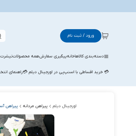
ورود / ثبت نام
دسته‌بندی کالاها
خانه
پیگیری سفارش
همه محصولات
تیشرت م
💳 خرید اقساطی با اسنپ‌پی در اورجینال دیلم 💳
راهنمای انتخ
اورجینال دیلم
پیراهن مردانه
پیراهن آست