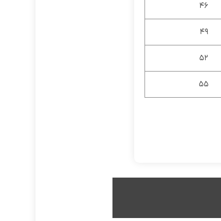
46
49
52
55