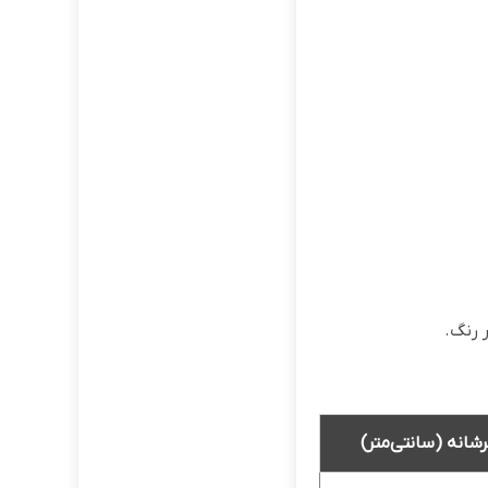
 رنگ.
انه (سانتی‌متر)