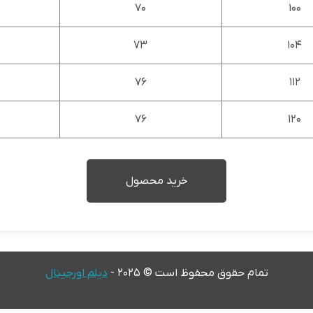
70
100
73
104
76
112
76
120
خرید محصول
تمام حقوق محفوظ است © 2025 -
دیلم اورجینال