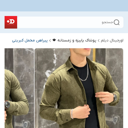
جستجو
اورجینال دیلم
پوشاک پاییزه و زمستانه 🍁
پیراهن مخمل کبریتی