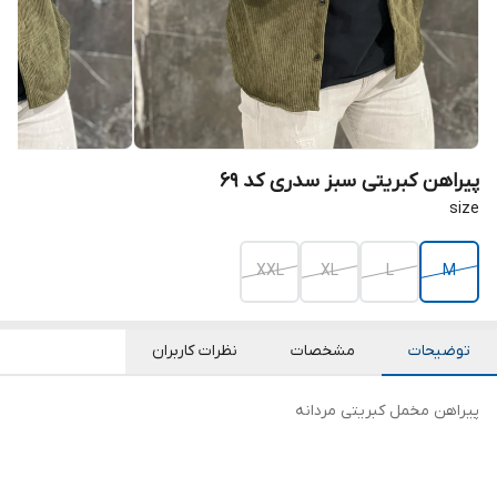
پیراهن کبریتی سبز سدری کد ۶۹
size
XXL
XL
L
M
توضیحات
مشخصات
نظرات کاربران
پیراهن مخمل کبریتی مردانه