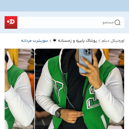
جستجو
اورجینال دیلم
پوشاک پاییزه و زمستانه 🍁
سویشرت مردانه