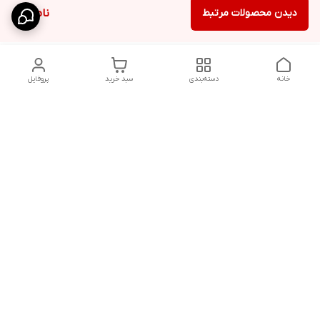
دیدن محصولات مرتبط
ناموجود
خانه
دسته‌بندی
سبد خرید
پروفایل
دسترسی سریع
شلوار بگ مردانه پارچه‌ای
استایل اولد مانی مردانه
راهنمای کامل ست کردن
اورجینال دیلم پلاس +
شلوارک مردانه در سال 202۶
بهترین تیپ اسپرت پسرانه
رنگ سال 1405
تجربه خرید از اورجینال