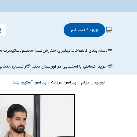
ورود / ثبت نام
دسته‌بندی کالاها
خانه
پیگیری سفارش
همه محصولات
تیشرت مر
💳 خرید اقساطی با اسنپ‌پی در اورجینال دیلم 💳
راهنمای انتخا
اورجینال دیلم
پیراهن مردانه
پیراهن آستین بلند