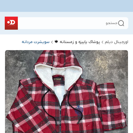
جستجو
اورجینال دیلم
پوشاک پاییزه و زمستانه 🍁
سویشرت مردانه