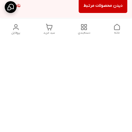
دیدن محصولات مرتبط
ناموجود
خانه
دسته‌بندی
سبد خرید
پروفایل
دسترسی سریع
شلوار بگ مردانه پارچه‌ای
استایل اولد مانی مردانه
راهنمای کامل ست کردن
اورجینال دیلم پلاس +
شلوارک مردانه در سال 202۶
بهترین تیپ اسپرت پسرانه
رنگ سال 1405
تجربه خرید از اورجینال