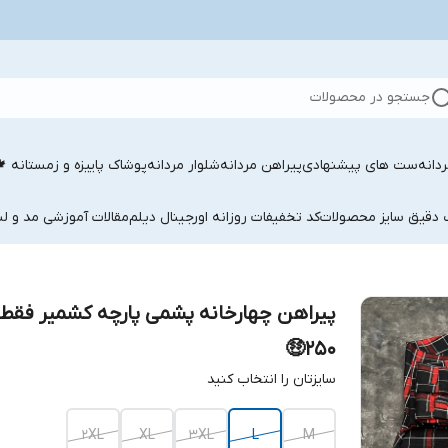
جستجو در محصولات
دانه
ست های پیشنهادی
پیراهن مردانه
شلوار مردانه
پوشاک پاییزه و زمستانه 
ب دقیق سایز محصولات
کد تخفیفات روزانه اورجینال دیلم
مقالات آموزشی مد و لب
پیراهن چهارخانه پشمی پارچه کشمیر فقط 
250🤑
سایزتان را انتخاب کنید
2XL
XL
3XL
L
M