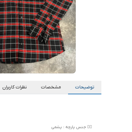
توضیحات
مشخصات
نظرات کاربران
👌🏻 جنس پارچه : پشمی