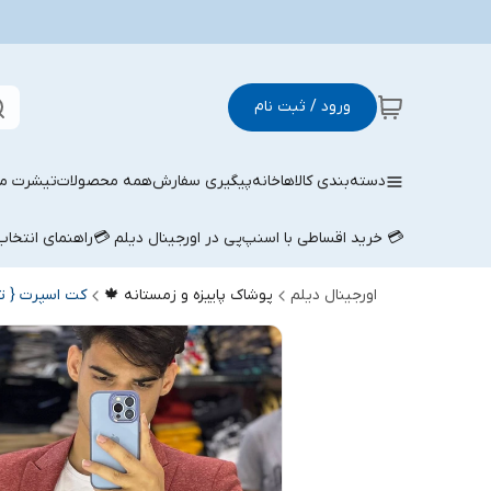
ورود / ثبت نام
دسته‌بندی کالاها
خانه
پیگیری سفارش
همه محصولات
تیشرت مر
💳 خرید اقساطی با اسنپ‌پی در اورجینال دیلم 💳
راهنمای انتخا
اورجینال دیلم
پوشاک پاییزه و زمستانه 🍁
کت اسپرت { تک