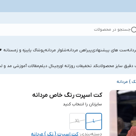
جستجو در محصولات
دانه
ست های پیشنهادی
پیراهن مردانه
شلوار مردانه
پوشاک پاییزه و زمستانه 
ب دقیق سایز محصولات
کد تخفیفات روزانه اورجینال دیلم
مقالات آموزشی مد و لب
 } مردانه
کت اسپرت رنگ خاص مردانه
سایزتان را انتخاب کنید
XL
L
دسته‌بندی
:
کت اسپرت { تک } مردانه