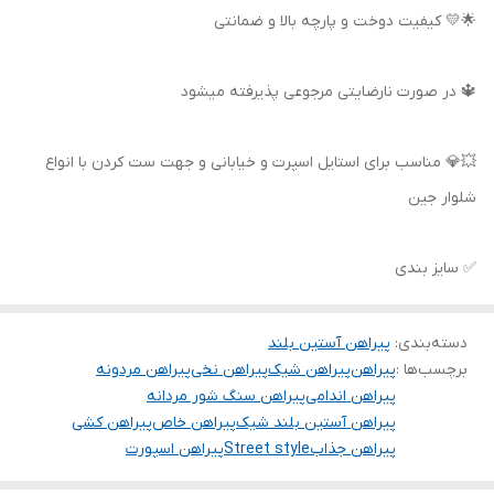
🌟💛 کیفیت دوخت و پارچه بالا و ضمانتی
🔱 در صورت نارضایتی مرجوعی پذیرفته میشود
💥💎 مناسب برای استایل اسپرت و خیابانی و جهت ست کردن با انواع
شلوار جین
✅ سایز بندی
دسته‌بندی
:
پیراهن آستین بلند
برچسب‌ها :
پیراهن
پیراهن شیک
پیراهن نخی
پیراهن مردونه
پیراهن اندامی
پیراهن سنگ شور مردانه
پیراهن آستین بلند شیک
پیراهن خاص
پیراهن کشی
پیراهن جذاب
Street style
پیراهن اسپورت