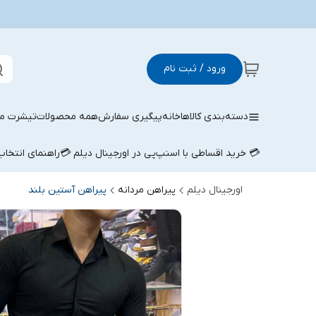
ورود / ثبت نام
دسته‌بندی کالاها
خانه
پیگیری سفارش
همه محصولات
تیشرت مر
💳 خرید اقساطی با اسنپ‌پی در اورجینال دیلم 💳
راهنمای انتخا
اورجینال دیلم
پیراهن مردانه
پیراهن آستین بلند