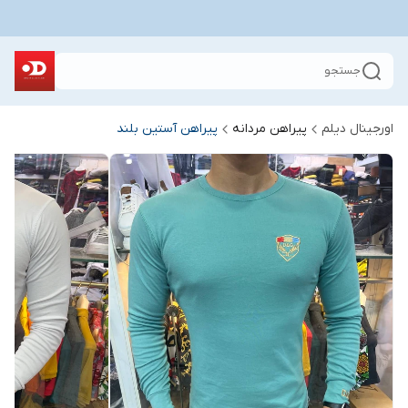
جستجو
اورجینال دیلم
پیراهن مردانه
پیراهن آستین بلند