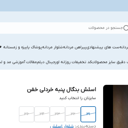
جستجو در محصولات
دانه
ست های پیشنهادی
پیراهن مردانه
شلوار مردانه
پوشاک پاییزه و زمستانه 
ب دقیق سایز محصولات
کد تخفیفات روزانه اورجینال دیلم
مقالات آموزشی مد و لب
اسلش بنگال پنبه خردلی خفن
سایزتان را انتخاب کنید
36
34
33
32
31
دسته‌بندی
:
شلوار اسلش