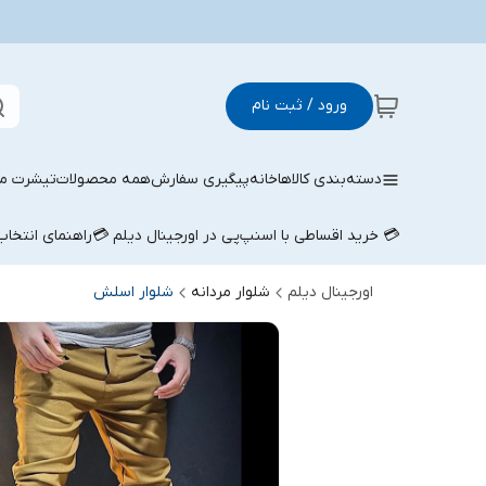
ورود / ثبت نام
دسته‌بندی کالاها
خانه
پیگیری سفارش
همه محصولات
تیشرت مر
💳 خرید اقساطی با اسنپ‌پی در اورجینال دیلم 💳
راهنمای انتخا
اورجینال دیلم
شلوار مردانه
شلوار اسلش