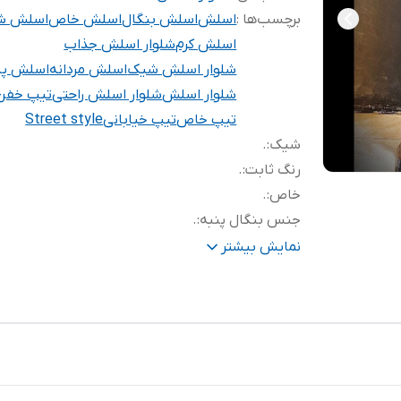
برچسب‌ها :
اسلش
اسلش بنگال
اسلش خاص
اسلش ش
اسلش کرم
شلوار اسلش جذاب
شلوار اسلش شیک
اسلش مردانه
اسلش پس
شلوار اسلش
شلوار اسلش راحتی
تیپ خفن
تیپ خاص
تیپ خیابانی
Street style
شیک
:
.
رنگ ثابت
:
.
خاص
:
‌.
جنس بنگال پنبه
:
.
جدید
:
‌.
نمایش بیشتر
تضمین کیفیت
:
.
اسپورت
:
.