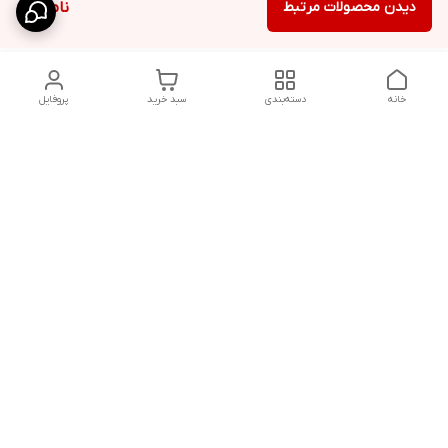
دیدن محصولات مرتبط
ناموجود
خانه
دسته‌بندی
سبد خرید
پروفایل
دسترسی سریع
شلوار بگ مردانه پارچه‌ای
استایل اولد مانی مردانه
راهنمای کامل ست کردن
اورجینال دیلم پلاس +
شلوارک مردانه در سال 202۶
بهترین تیپ اسپرت پسرانه
رنگ سال 1405
تجربه خرید از اورجینال
شرایط تعویض یا عودت