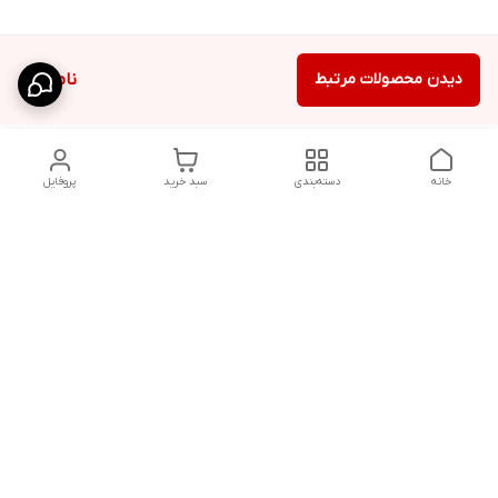
دیدن محصولات مرتبط
ناموجود
خانه
دسته‌بندی
سبد خرید
پروفایل
دسترسی سریع
شلوار بگ مردانه پارچه‌ای
استایل اولد مانی مردانه
راهنمای کامل ست کردن
اورجینال دیلم پلاس +
شلوارک مردانه در سال 202۶