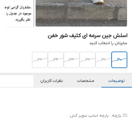
اسلش جین سرمه ای کثیف شور خفن
سایزتان را انتخاب کنید
36
34
33
32
31
30
توضیحات
مشخصات
نظرات کاربران
👌🏻 پارچه : پارچه اسلپ سوپر کش