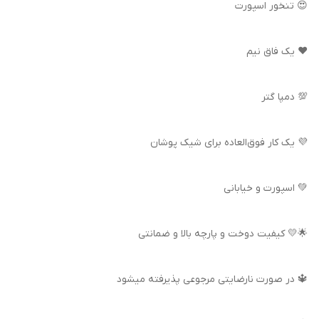
😍 تنخور اسپورت
❤️ یک فاق نیم
💯 دمپا گتر
💜 یک کار فوق‌العاده برای شیک پوشان
💚 اسپورت و خیابانی
🌟💛 کیفیت دوخت و پارچه بالا و ضمانتی
🔱 در صورت نارضایتی مرجوعی پذیرفته میشود