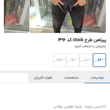
پیراهن طرح clock کد ۱۴۹۶
سایزتان را انتخاب کنید
XXL
XL
L
M
توضیحات
مشخصات
نظرات کاربران
👌🏻جنس پارچه : پارچه هاوایی بوگاتی