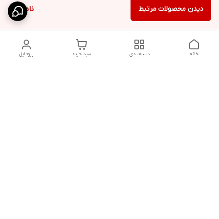
دیدن محصولات مرتبط
ناموجود
خانه
دسته‌بندی
سبد خرید
پروفایل
دسترسی سریع
شلوار بگ مردانه پارچه‌ای
استایل اولد مانی مردانه
راهنمای کامل ست کردن
اورجینال دیلم پلاس +
شلوارک مردانه در سال 202۶
بهترین تیپ اسپرت پسرانه
رنگ سال 1405
تجربه خرید از اورجینال