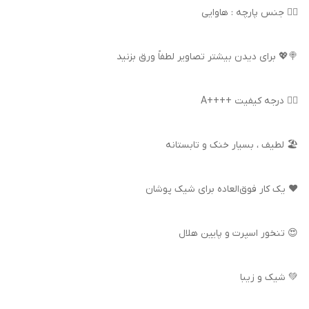
👌🏻 جنس پارچه : هاوایی
🍭💖 برای دیدن بیشتر تصاویر لطفاً ورق بزنید
👍🏻 درجه کیفیت ++++A
🏖️ لطیف ، بسیار خنک و تابستانه
❤️ یک کار فوق‌العاده برای شیک پوشان
😍 تنخور اسپرت و پایین هلال
💚 شیک و زیبا