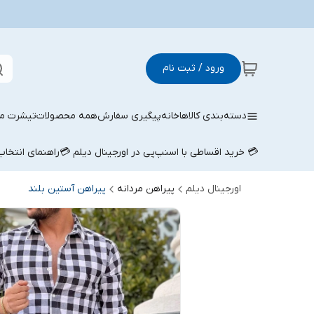
ورود / ثبت نام
دسته‌بندی کالاها
خانه
پیگیری سفارش
همه محصولات
تیشرت مر
💳 خرید اقساطی با اسنپ‌پی در اورجینال دیلم 💳
راهنمای انتخا
اورجینال دیلم
پیراهن مردانه
پیراهن آستین بلند