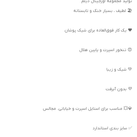
تولید مجموعه اورجینال دیلم
🏖️ لطیف ، بسیار خنک و تابستانه
❤️ یک کار فوق‌العاده برای شیک پوشان
😍 تنخور اسپرت و پایین هلال
💚 شیک و زیبا
💜 بدون آبرفت
💎💥 مناسب برای استایل اسپرت و خیابانی. مجالس
✅ سایز بندی استاندارد