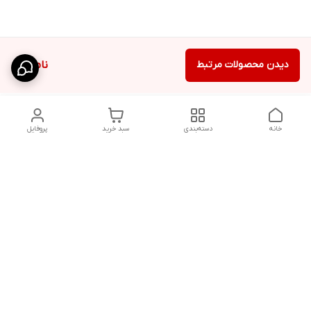
دیدن محصولات مرتبط
ناموجود
خانه
دسته‌بندی
سبد خرید
پروفایل
دسترسی سریع
شلوار بگ مردانه پارچه‌ای
استایل اولد مانی مردانه
راهنمای کامل ست کردن
اورجینال دیلم پلاس +