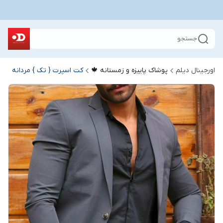
جستجو
اورجینال دیلم
پوشاک پاییزه و زمستانه 🍁
کت اسپرت { تک } مردانه