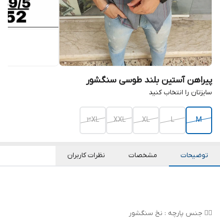
پیراهن آستین بلند طوسی سنگشور
سایزتان را انتخاب کنید
3XL
XXL
XL
L
M
توضیحات
مشخصات
نظرات کاربران
👌🏻 جنس پارچه : نخ سنگشور