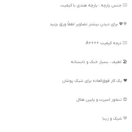
👌🏻 جنس پارچه : پارچه هندی با کیفیت
🍭💖 برای دیدن بیشتر تصاویر لطفاً ورق بزنید
👍🏻 درجه کیفیت ++++A
🏖️ لطیف ، بسیار خنک و تابستانه
❤️ یک کار فوق‌العاده برای شیک پوشان
😍 تنخور اسپرت و پایین هلال
💚 شیک و زیبا