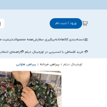
ورود / ثبت نام
دسته‌بندی کالاها
خانه
پیگیری سفارش
همه محصولات
تیشرت مر
💳 خرید اقساطی با اسنپ‌پی در اورجینال دیلم 💳
راهنمای انتخا
اورجینال دیلم
پیراهن مردانه
پیراهن هاوایی