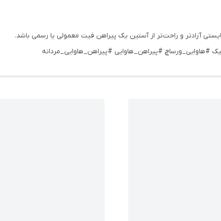
یستی آزادتر و راحت‌تر از آستین یک پیراهن فیت معمولی یا رسمی باشد.
ک #هاوایی_ورساچ #پیراهن_هاوایی #پیراهن_هاوایی_مردانه