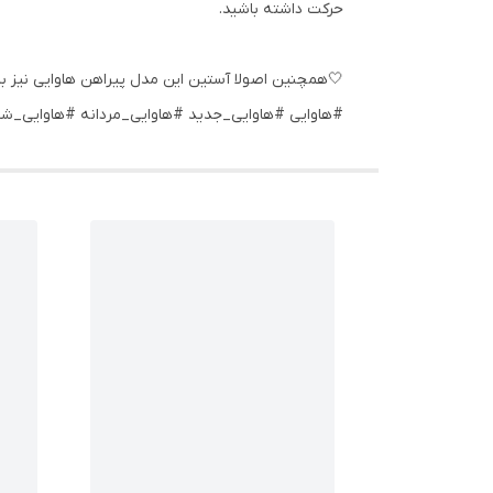
حرکت داشته باشید.
🤍همچنین اصولا آستین این مدل پیراهن هاوایی نیز با
#هاوایی #هاوایی_جدید #هاوایی_مردانه #هاوایی_شی