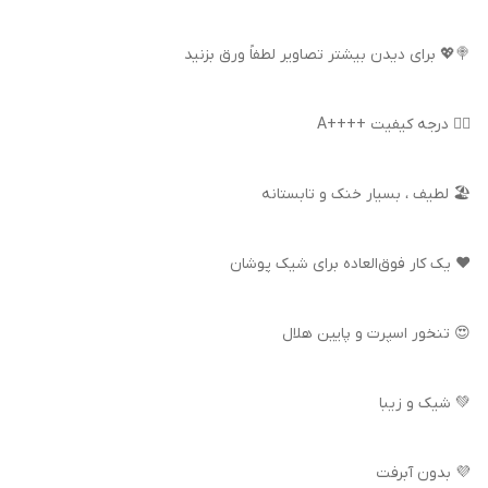
🍭💖 برای دیدن بیشتر تصاویر لطفاً ورق بزنید
👍🏻 درجه کیفیت ++++A
🏖️ لطیف ، بسیار خنک و تابستانه
❤️ یک کار فوق‌العاده برای شیک پوشان
😍 تنخور اسپرت و پایین هلال
💚 شیک و زیبا
💜 بدون آبرفت