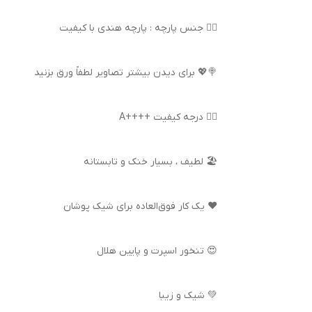
👌🏻 جنس پارچه : پارچه هندی با کیفیت
🍭💖 برای دیدن بیشتر تصاویر لطفاً ورق بزنید
👍🏻 درجه کیفیت ++++A
🏖️ لطیف ، بسیار خنک و تابستانه
❤️ یک کار فوق‌العاده برای شیک پوشان
😍 تنخور اسپرت و پایین هلال
💚 شیک و زیبا