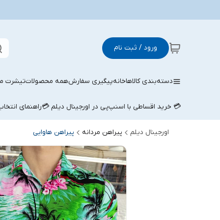
ورود / ثبت نام
دسته‌بندی کالاها
خانه
پیگیری سفارش
همه محصولات
تیشرت مر
💳 خرید اقساطی با اسنپ‌پی در اورجینال دیلم 💳
راهنمای انتخا
اورجینال دیلم
پیراهن مردانه
پیراهن هاوایی