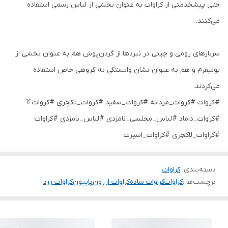
حتی پیشخدمتی از کراوات به عنوان بخشی از لباس رسمی استفاده
می‌کنند.
سربازهای رومی و چینی در نبردها از گردن‌پوش هم به عنوان بخشی از
یونیفرم و هم به عنوان نشان وابستگی به گروهی خاص استفاده
می‌کردند.
#کروات #کروات_مردانه #کروات_سفید #کروات_لاکچری #کروات👔
#کروات_داماد #لباس_مجلسی_نامزدی #لباس_نامزدی #کراوات
#کراوات_لاکچری #کراوات_اسپرت
دسته‌بندی
:
کراوات
برچسب‌ها :
کراوات
کراوات ساده
کراوات ارزون
پاپیون
کراوات زرد