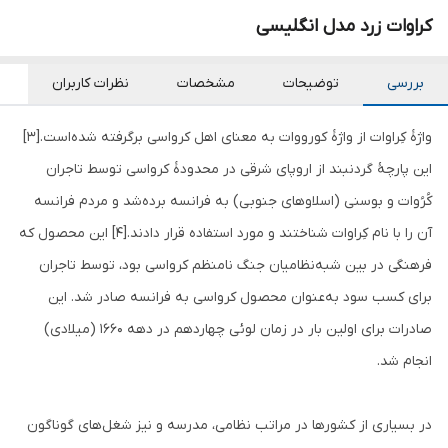
کراوات زرد مدل انگلیسی
بررسی
توضیحات
مشخصات
نظرات کاربران
واژهٔ کِراوات از واژهٔ کورووات به معنای اهل کرواسی برگرفته شده‌است.[۳]
این پارچهٔ گردنبند از اروپای شرقی در محدودهٔ کرواسی توسط تاجران
کُرُوات و بوسنی (اسلاوهای جنوبی) به فرانسه برده‌شد و مردم فرانسه
آن را با نام کِراوات شناختند و مورد استفاده قرار دادند.[۴] این محصول که
فرهنگی در بین شبه‌نظامیان جنگ نامنظم کرواسی بود، توسط تاجران
برای کسب سود به‌عنوان محصول کرواسی به فرانسه صادر شد. این
صادرات برای اولین بار در زمان لوئی چهاردهم در دهه ۱۶۶۰ (میلادی)
انجام شد.
در بسیاری از کشورها در مراتب نظامی، مدرسه و نیز شغل‌های گوناگون