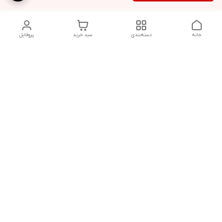
خانه
دسته‌بندی
سبد خرید
پروفایل
دسترسی سریع
شلوار بگ مردانه پارچه‌ای
استایل اولد مانی مردانه
راهنمای کامل ست کردن
اورجینال دیلم پلاس +
شلوارک مردانه در سال 202۶
بهترین تیپ اسپرت پسرانه
رنگ سال 1405
تجربه خرید از اورجینال
شرایط تعویض یا عودت
دیلم
سفارش