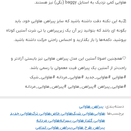
هاوایی کمی نزدیک به استایل baggy (بَگی) نیز هستند.
⛱️به این نکته دقت داشته باشید که سایز پیراهن هاوایی خود، باید
بگونه ای باشد که بتوانید زیر آن یک زیرپیراهن یا تی شرت آستین کوتاه
بپوشید، دکمه‌ها را باز بگذارید و احساس راحتی حرکت داشته باشید.
🤍همچنین اصولا آستین این مدل پیراهن هاوایی نیز بایستی آزادتر و
راحت‌تر از آستین یک پیراهن فیت معمولی یا رسمی باشد.
#هاوایی #هاوایی_جدید #هاوایی_مردانه #هاوایی_شیک
#هاوایی_پیراهن #پیراهن_هاوایی #پیراهن_هاوایی_مردانه
دسته‌بندی
:
پیراهن هاوایی
برچسب‌ها :
هاوایی
هاوایی شیک
هاوایی خاص
هاوایی ترک
هاوایی جدید
هاوایی گلدار
هاوایی پسرانه
هاوایی مردانه
پیراهن طرح هاوایی
پیراهن هاوایی اندامی