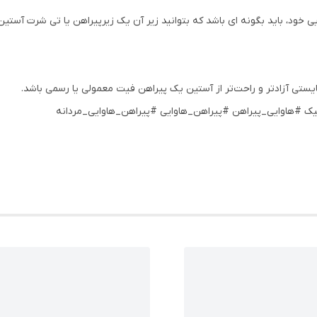
 خود، باید بگونه ای باشد که بتوانید زیر آن یک زیرپیراهن یا تی شرت آستین 
یستی آزادتر و راحت‌تر از آستین یک پیراهن فیت معمولی یا رسمی باشد.
ک #هاوایی_پیراهن #پیراهن_هاوایی #پیراهن_هاوایی_مردانه