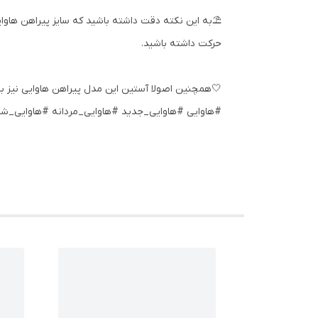
⛱️به این نکته دقت داشته باشید که سایز پیراهن هاوایی
حرکت داشته باشید.
🤍همچنین اصولا آستین این مدل پیراهن هاوایی نیز با
#هاوایی #هاوایی_جدید #هاوایی_مردانه #هاوایی_شی