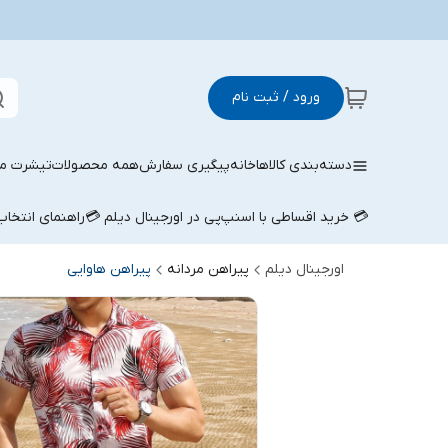
ورود / ثبت نام
دسته‌بندی کالاها
خانه
پیگیری سفارش
همه محصولات
تیشرت مر
💳 خرید اقساطی با اسنپ‌پی در اورجینال دیلم 💳
راهنمای انتخا
اورجینال دیلم
پیراهن مردانه
پیراهن هاوایی