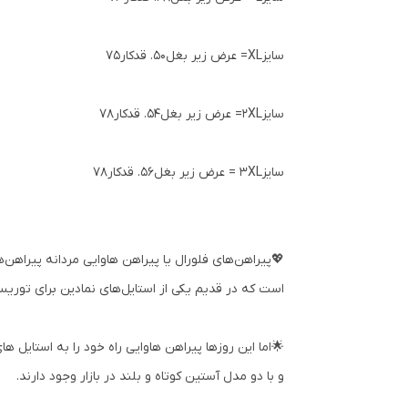
سایزXL= عرض زیر بغل50. قدکار75
سایز2XL= عرض زیر بغل54. قدکار78
سایز3XL = عرض زیر بغل56. قدکار78
💖پیراهن‌های فلورال یا پیراهن هاوایی مردانه پیراهن
است که در قدیم یکی از استایل‌های نمادین برای توریس
🌟اما این روزها پیراهن هاوایی راه خود را به استایل 
و با دو مدل آستین کوتاه و بلند در بازار وجود دارند.