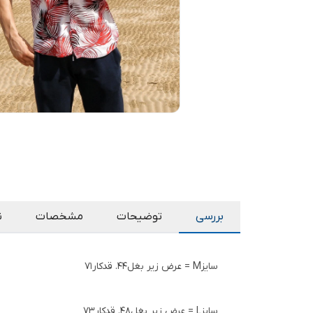
بررسی
توضیحات
مشخصات
ن
سایزM = عرض زیر بغل44. قدکار71
سایزL = عرض زیر بغل48. قدکار73