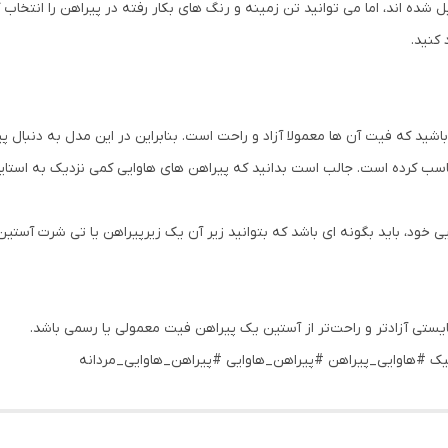
ه اند، اما می توانید تن زمینه و رنگ های بکار رفته در پیراهن را انتخاب 
 کنید.
شید که فیت آن ها معمولا آزاد و راحت است. بنابراین در این مدل به دنبال پ
است. جالب است بدانید که پیراهن های هاوایی کمی نزدیک به استایل baggy (بَگی) نیز هستن
 خود، باید بگونه ای باشد که بتوانید زیر آن یک زیرپیراهن یا تی شرت آستین 
یستی آزادتر و راحت‌تر از آستین یک پیراهن فیت معمولی یا رسمی باشد.
ک #هاوایی_پیراهن #پیراهن_هاوایی #پیراهن_هاوایی_مردانه