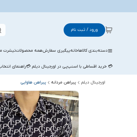
ورود / ثبت نام
دسته‌بندی کالاها
خانه
پیگیری سفارش
همه محصولات
تیشرت مر
💳 خرید اقساطی با اسنپ‌پی در اورجینال دیلم 💳
راهنمای انتخا
اورجینال دیلم
پیراهن مردانه
پیراهن هاوایی