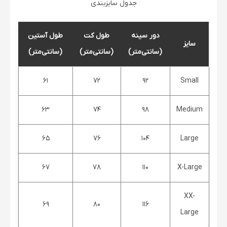
جدول سایزبندی
دور سینه
طول کت
طول آستین
سایز
(سانتی‌متر)
(سانتی‌متر)
(سانتی‌متر)
61
72
92
Small
63
74
98
Medium
65
76
104
Large
67
78
110
X-Large
XX-
69
80
116
Large