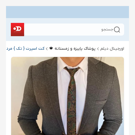
جستجو
اورجینال دیلم
پوشاک پاییزه و زمستانه 🍁
کت اسپرت { تک } مردانه