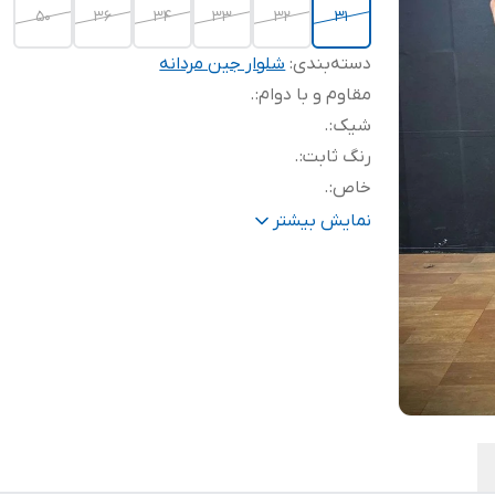
50
36
34
33
32
31
دسته‌بندی
:
شلوار جین مردانه
مقاوم و با دوام
:
.
شیک
:
.
رنگ ثابت
:
.
خاص
:
.
جدید
:
.
نمایش بیشتر
تنخور زیبا و جذب
:
.
با کیفیت
:
.
با کلاس
:
.