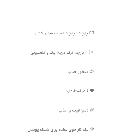
👌🏻 پارچه : پارچه اسلپ سوپر کش
🇹🇷 پارچه ترک درجه یک و تضمینی
😍 تنخور جذب
❤️ فاق استاندارد
💯 دمپا فیت و جذب
💜 یک کار فوق‌العاده برای شیک پوشان