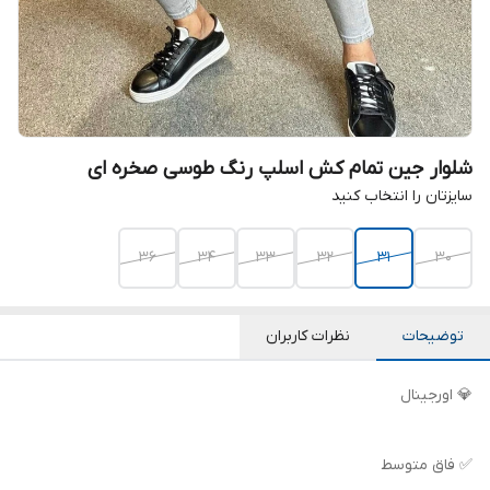
شلوار جین تمام کش اسلپ رنگ طوسی صخره ای
سایزتان را انتخاب کنید
36
34
33
32
31
30
توضیحات
نظرات کاربران
💎 اورجینال
✅ فاق متوسط