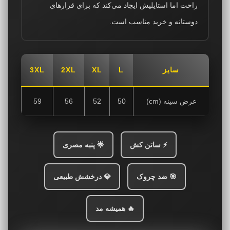
راحت اما استایلیش ایجاد می‌کند که برای قرارهای
دوستانه و خرید مناسب است.
سایز
L
XL
2XL
3XL
عرض سینه (cm)
50
52
56
59
⚡ ساتن کش
🌟 پنبه مصری
🎯 ضد چروک
💎 درخشش طبیعی
🔥 همیشه مد