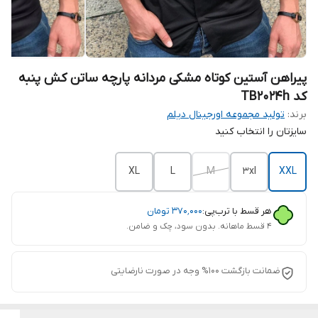
پیراهن آستین کوتاه مشکی مردانه پارچه ساتن کش پنبه
کد TB2024h
برند:
تولید مجموعه اورجینال دیلم
سایزتان را انتخاب کنید
XL
L
M
3xl
XXL
هر قسط با ترب‌پی:
۳۷۰٬۰۰۰
تومان
۴ قسط ماهانه. بدون سود، چک و ضامن.
ضمانت بازگشت 100% وجه در صورت نارضایتی