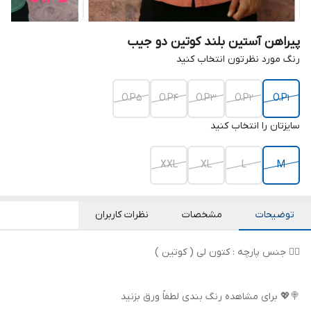
پیراهن آستین بلند کوتین دو جیب
رنگ مورد نظرتون انتخاب کنید
O.P5
O.P4
O.P3
O.P2
O.P1
سایزتان را انتخاب کنید
XXL
XL
L
M
توضیحات
مشخصات
نظرات کاربران
👌🏻 جنس پارچه : کتون لی ( کوتین )
🍭💖 برای مشاهده رنگ بندی لطفاً ورق بزنید