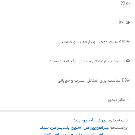
Xl 50
Xxl 54
🌟💛 کیفیت دوخت و پارچه بالا و ضمانتی
🔱 در صورت نارضایتی مرجوعی پذیرفته میشود
💎💥 مناسب برای استایل اسپرت و خیابانی
✅ سایز بندی
دسته‌بندی
:
پیراهن آستین بلند
برچسب‌ها :
پیراهن
پیراهن آستین بلند
پیراهن شیک
پیراهن آستین بلند جدید
پیراهن کوتین