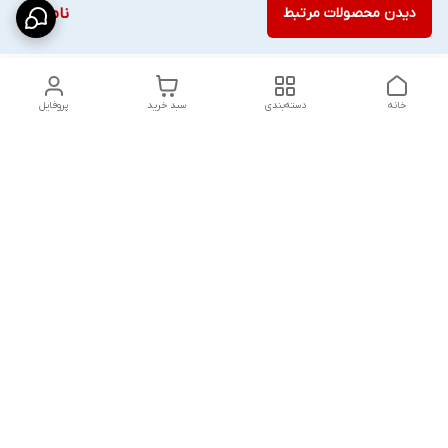
دیدن محصولات مرتبط
ناموجود
خانه
دسته‌بندی
سبد خرید
پروفایل
دسترسی سریع
شلوار بگ مردانه پارچه‌ای
استایل اولد مانی مردانه
راهنمای کامل ست کردن
اورجینال دیلم پلاس +
شلوارک مردانه در سال 202۶
بهترین تیپ اسپرت پسرانه
رنگ سال 1405
تجربه خرید از اورجینال