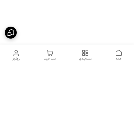
خانه
دسته‌بندی
سبد خرید
پروفایل
دسترسی سریع
شلوار بگ مردانه پارچه‌ای
استایل اولد مانی مردانه
راهنمای کامل ست کردن