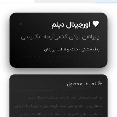
🖤 اورجینال دیلم
پیراهن لینن کنفی یقه انگلیسی
رنگ مشکی - خنک و اناقت بی‌زمان
🎯 تعریف محصول
پیراهن لینن کنفی یقه انگلیسی مشکی اورجینال دیلم،
شاهکاری از اناقت و خنکی است. پارچه لینن خالص با رنگ مشکی
تایم‌لس، طراحی کنفی راحت و یقه انگلیسی کلاسیک، ترکیبی