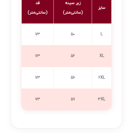
زیر سینه
قد
سایز
(سانتی‌متر)
(سانتی‌متر)
73
50
L
73
52
XL
73
56
2XL
73
59
3XL