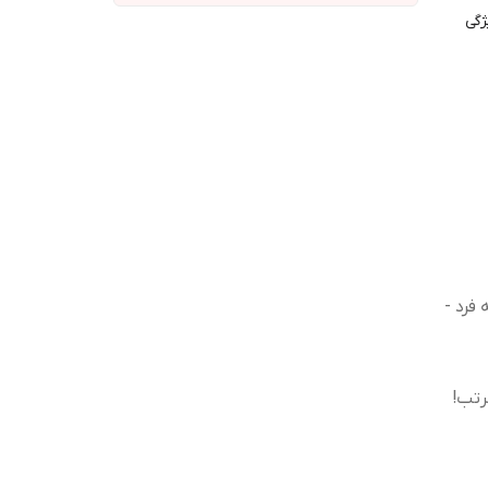
ژگی
فرد -
رتب!