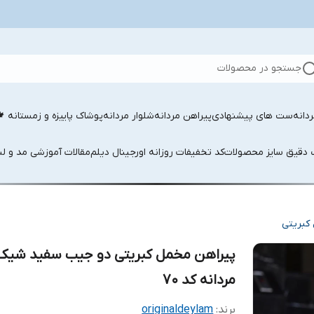
جستجو در محصولات
دانه
ست های پیشنهادی
پیراهن مردانه
شلوار مردانه
پوشاک پاییزه و زمستانه 
ب دقیق سایز محصولات
کد تخفیفات روزانه اورجینال دیلم
مقالات آموزشی مد و لب
کبریتی
پیراهن مخمل کبریتی دو جیب سفید شیک
مردانه کد ۷۰
برند:
originaldeylam