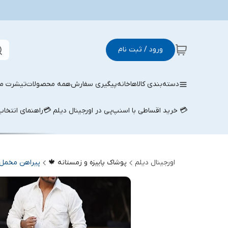
ورود / ثبت نام
دسته‌بندی کالاها
خانه
پیگیری سفارش
همه محصولات
تیشرت مر
💳 خرید اقساطی با اسنپ‌پی در اورجینال دیلم 💳
راهنمای انتخا
اورجینال دیلم
پوشاک پاییزه و زمستانه 🍁
پیراهن مخمل 