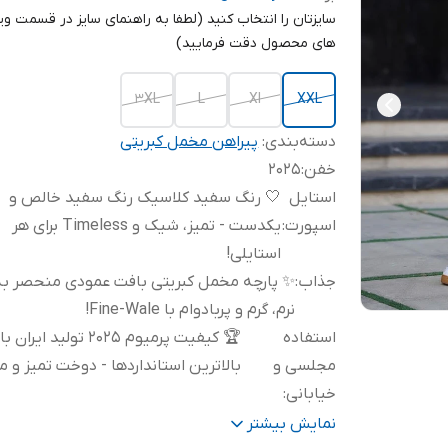
سایزتان را انتخاب کنید (لطفا به راهنمای سایز در قسمت وی
های محصول دقت فرمایید)
3XL
L
Xl
XXL
دسته‌بندی
:
پیراهن مخمل کبریتی
خفن
:
2025
استایل
🤍 رنگ سفید کلاسیک رنگ سفید خالص و
اسپورت
:
یکدست - تمیز، شیک و Timeless برای هر
استایلی!
جذاب
:
✨ پارچه مخمل کبریتی بافت عمودی منحصر به 
نرم، گرم و پربادوام با Fine-Wale!
استفاده
🏆 کیفیت پرمیوم 2025 تولید ایران با
مجلسی و
بالاترین استانداردها - دوخت تمیز و م
خیابانی
:
دوخت ریز
:
.
نمایش بیشتر